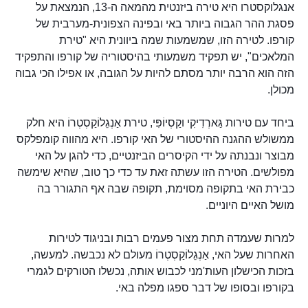
אנגלוקסטרו היא טירה ביזנטית מהמאה ה-13, הנמצאת על
פסגת ההר הגבוה ביותר באי ובפינה הצפונית-מערבית של
קורפו. לטירה הזו, שמשמעות שמה ביוונית היא "טירת
המלאכים", יש תפקיד משמעותי בהיסטוריה של קורפו והתפקיד
הזה הוא הרבה יותר מסתם להיות על הגובה, או אפילו הכי גבוה
מכולן.
ביחד עם טירות גַּארְדִיקִי וקַסְיוֹפִּי, טירת אַנְגֵלוֹקַסְטְרוֹ היא חלק
ממשולש ההגנה ההיסטורי של האי קורפו. היא מהווה קומפלקס
מבוצר ונבנתה על ידי הקיסרים הביזנטיים, כדי להגן על האי
מפולשים. הטירה הזו עשתה זאת עד כדי כך טוב, שהיא שימשה
כבירת האי בתקופה מסוימת, תקופה שבה אף התגורר בה
מושל האיים היוניים.
למרות שעמדה תחת מצור פעמים רבות ובניגוד לטירות
האחרות שעל האי, אַנְגֵלוֹקַסְטְרוֹ מעולם לא נכבשה. למעשה,
בזכות הכישלון העות'מני לכבוש אותה, נכשלו הטורקים לגמרי
בקורפו ובסופו של דבר ספגו מפלה באי.