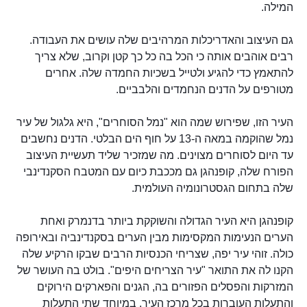
המילה.
גם העיצוב והאדריכלות המרהיבים שלה עושים את העבודה.
רבים אוהבים אותה כי הכל בה כל כך קטן וקרוב, שלא צריך
להתאמץ כדי להגיע ולטייל בשכיות החמדה שלה. אחרים
מטורפים על הדנים הנחמדים והלבביים.
העיר הזו, שפירוש שמה הוא "נמל הסוחרים", היא גלגול של עיר
נמל שהוקמה במאה ה-13 על חוף הים הבלטי. הדנים נחשבים
עד היום לסוחרים מצוינים. מה שמזכיר שליד תעשיית העיצוב
הפורח שלה, קופנהגן גם מככבת כיום עם המטבח הסקנדינבי
שלה בתחום הגסטרונומיה העולמית.
קופנהגן היא העיר הגדולה והשוקקת ביותר בדנמרק ואחת
הערים הנעימות המקסימות מבין הערים בסקנדינביה ובאירופה
כולה. זוהי עיר יפה, שצריחי הכנסיות הרבים שבקו הרקיע שלה
הקנו לה את התואר "עיר הצריחים היפים". בולט בה העושר של
המזרקות והפסלים הפזורים בה, הגנים והפארקים הירוקים
והתעלות העוברות בכל מרכז העיר, במיוחד שתי התעלות