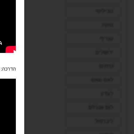
טביליסי
טוקיו
טנריף
ירושלים
כרתים
הדרכה:
לאס וגאס
לונדון
לוס אנג'לס
ליברפול