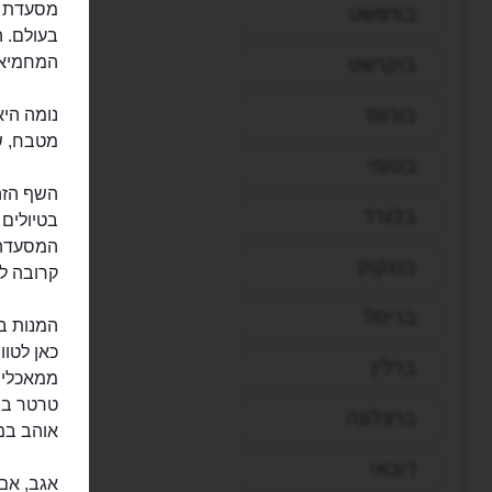
בודפשט
בעולם. ה
המחמיא ממדריך סן פל
בוקרשט
בורגס
נומה היא
מטבח, שב
בטומי
השף הזה
בלגרד
בטיולים
המסעדה 
בנגקוק
קרובה לז
בריסל
המנות בנ
כאן לטוו
ברלין
ממאכלים 
טרטר בת
ברצלונה
אוהב במ
דובאי
אגב, אם 