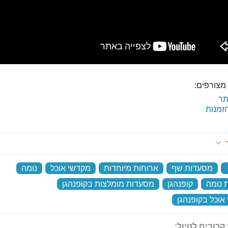
מצורפים:
ר
זמנות
ר
‏
מסעדות שף
‏
ארוחות מיוחדות
‏
מקדשי אוכל
‏
נומה
‏
 נומה
‏
קופנהגן
‏
מסעדות מומלצות בקופנהגן
‏
אוכל בקופנהגן
‏
קרובים לטיול: