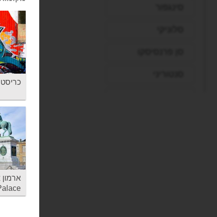
סינגפור
סלוניקי
סן פרנסיסקו
סנטוריני
כריסטיאניה - nia
עכו
פאפוס
פיליון
פירנצה
פראג
Palace
פריז