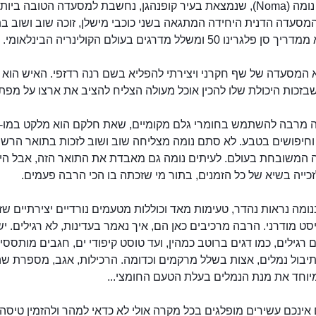
מסעדת נומה (Noma), שנמצאת בעיר קופנהגן, נחשבת למסעדה הטובה ביות
מסעדה הדנית היחידה המתגאה בשני כוכבי מישלן, זוכה שוב ושוב ב
גרינו 50 ומשלל מדרגים בעולם הקולינריה הבינלאומי.
 המסעדה של שף חקרני ויצירתי להפליא בשם רנה רדזפי. האיש הוא ג
זכות היכולת שלו להכין אוכל מעולה הצליח להציב את ארצו על מפת
 מרבה להשתמש בחומרי גלם מקומיים, שאת חלקם הוא מלקט במו-יד
 וחיפושים בטבע. לא סתם נומה מצליחה שוב ושוב לזכות בתואר הרש
המשובחת בעולם. לעיתים נומה גם מאבדת את התואר הזה, אבל הי
כייה בשיא של כל הזמנים, בתור מי שזכתה בו הכי הרבה פעמים.
ומה נראות נהדר, טעימות מאד וכוללות מטעמים נורדיים יצירתיים שזו
יסט מודרני. הרבה מרכיבים כאן הם, איך נאמר בעדינות, לא רגילים. יש
רגילים, כמו דגים ברוטב כמהין, ועד טוסט קיפודי ים, חגבים מותססי
נומה
יבול נמלים, אצות בשלל מרקמים וכדומה. הרכילות, אגב, מספרת ש
יוחד את מנת הנמלים בעלת הטעם החומצי...
אינכם עשירים מופלגים בכל מקרה אולי לא כדאי למהר ולהזמין טיסה 