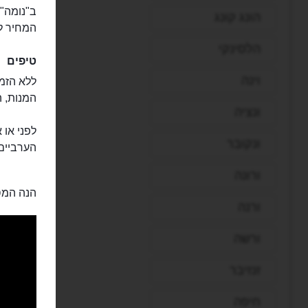
ב"נומה" 
הונג קונג
המחיר לארוח
הלסינקי
טיפים
וינה
המנות, 
ונציה
לפני או 
ונקובר
הערביים
ורונה
הנה המס
ורנה
ורשה
זנזיבר
חיפה