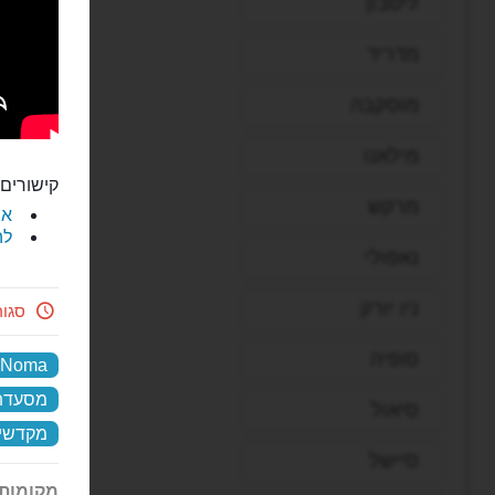
ליסבון
מדריד
מוסקבה
מילאנו
קישורים 
מרקש
את
לה
נאפולי
ניו יורק
סגו
סופיה
Noma
מסעדת
סיאול
מקדשי 
סיישל
מקומות 