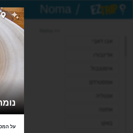
/
EZTrip
>> Noma
אבו דאבי
אדינבורו
איסטנבול
אמסטרדם
אנטליה
נומה - 
אתונה
באקו
על המסע