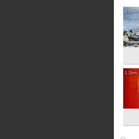
1.1km
1.2km