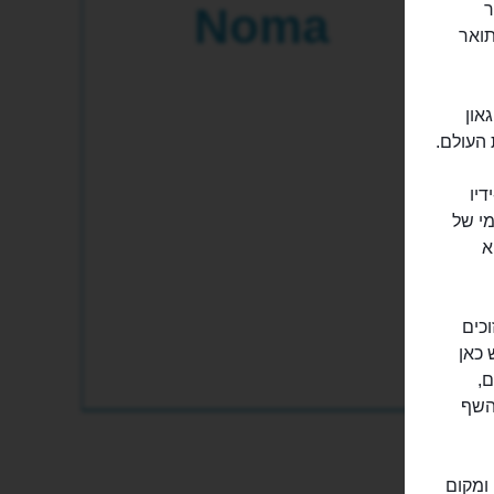
Noma
ר
תואר
און
 העולם.
יו
מי של
א
כים
 כאן
ם,
השף
ומקום