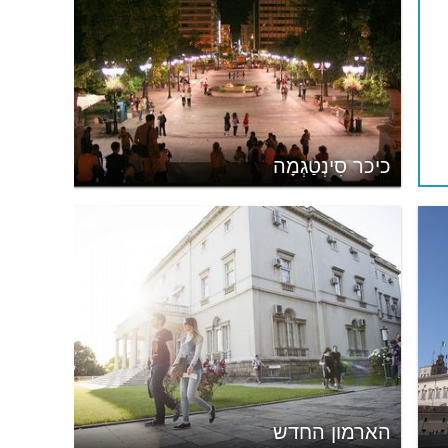
כיכר סִינְטַגְמָה
הארמון החדש