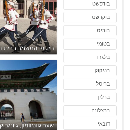
בודפשט
בוקרשט
בורגס
בטומי
חילופי המשמר בבית ה
בלגרד
בנגקוק
בריסל
ברלין
ברצלונה
דובאי
שער גוונגוומון, גיונגבוקג