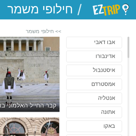
/
EZTrip
>> חילופי משמר
אבו דאבי
אדינבורו
איסטנבול
אמסטרדם
אנטליה
לכותי העתיק
קבר החייל האלמוני בא
אתונה
באקו