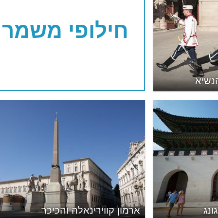
חילופי משמר
נשיא
ונג
ארמון קווירינאלה והכיכר