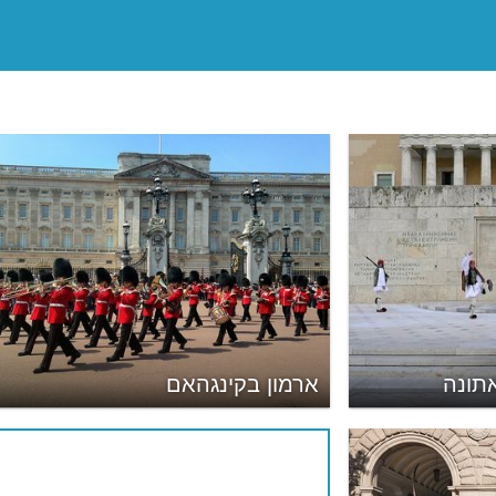
תונה
ארמון בקינגהאם