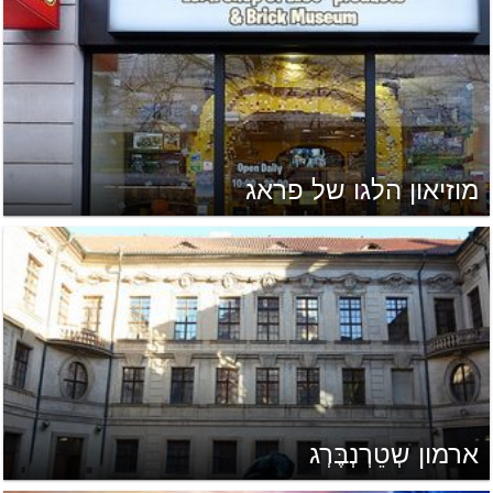
מוזיאון הלגו של פראג
ארמון שְטֵרְנְבֶּרְג