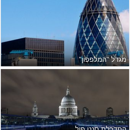
מגדל "המלפפון"
קתדרלת סנט פול