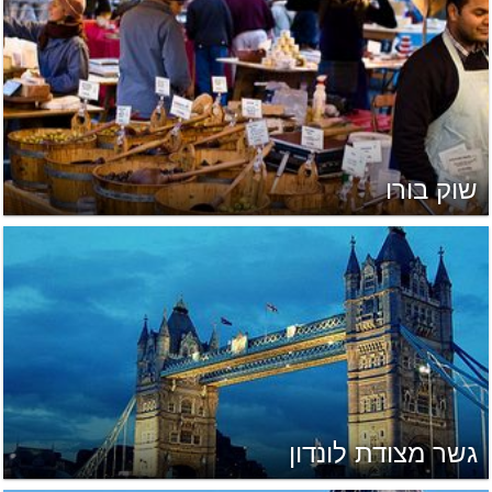
שוק בורו
גשר מצודת לונדון