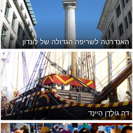
האנדרטה לשריפה הגדולה של לונדון
דה גוֹלְדֶן הַיינְד