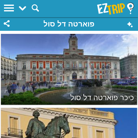
EZTrip
פוארטה דל סול
כיכר פוארטה דל סול