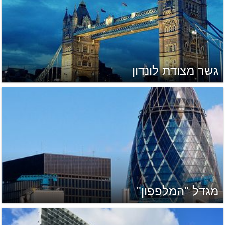
גשר מצודת לונדון
מגדל "המלפפון"