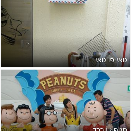
טאי פו טאי
סנופיז וורלד