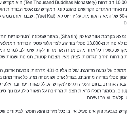
מקדש 10,000 הבודהות ( Thousand Buddhas Monastery
יו ואחד האתרים הקדושים בהונג קונג. המקדש עם אלפי הבודהות הו
בשנות ה-50 של המאה הקודמת, על ידי יוט קאי (Yuet Kai), שבנה
ם.
המקדש נמצא בקרבת אזור שא טין (Sha tin), באזור שמכונה "הטריטור
מוצגים בו לא פחות מ-13,000 פסלי בודהה. לצד אלפי פסלי הבודהה הממ
מקדש, כשליד כל אחד מהם מנורה אדומה ודולקת, שימו לב למרכז המ
ת בודהות הזהב הגדולות. לצידן מעין מצבות קטנות, תמונות ושמות של
המקדש ממוקם על גבעה מדורגת. עולים אליו ב-431 מדרגות, צבועות
מון פסלי בודהה מוזהבים, בגודל אדם ושונים זה מזה, כל אחד מהם ב
הבעה אחרת. בתום העליה תגיעו למקדש הכולל פגודה יפה ובה אלפי פ
נים. בסמוך תוכלו לראות תצפית מרהיבה על האזור כולו, עם נוף סיני
מקדש 10,000 הבודהות
 קלאסי ועוצר נשימה.
דש בגבעת פוק אינו פעיל. אין בו כלל נזירים והוא חופשי לביקורים של