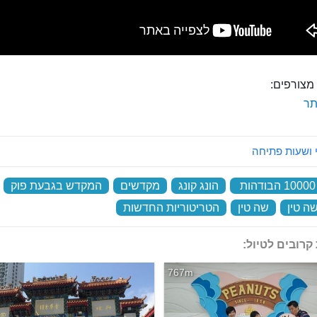
מצורפים:
ר
 ושעות פתיחה
‏
הונג קונג
‏
מקדשים
‏
המקדש בגבעת פוק
‏
ה טין
‏
שה טין
‏
הטריטוריות החדשות
‏
קרובים לטיול:
767m