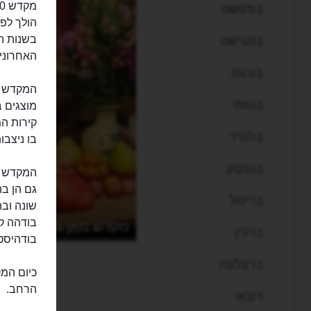
בודפשט
הולך לפנ
בוקרשט
האחרוני
בורגס
בטומי
קירות ה
בלגרד
בו ניצבו
בנגקוק
גם הן בה
בריסל
שונה וב
בודהה קט
מקדש מאן מו
ברלין
בודהיסטי
ברצלונה
כיום המק
הרחב.
דובאי