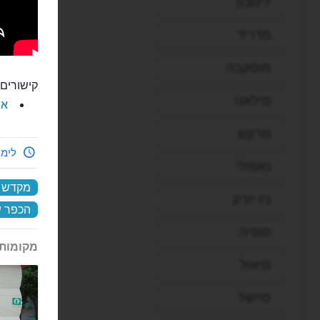
ליסבון
מדריד
מוסקבה
קישורים 
מילאנו
את
מרקש
לימי
נאפולי
מקדש 10000 הבודהות
ניו יורק
הכפר ש
סופיה
מקומות 
סיאול
סיישל