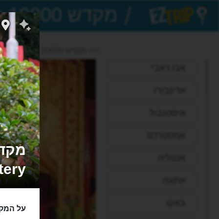
/
EZTrip
>> מקדש 10000 הבודהות
אבו דאבי
אדינבורו
איסטנבול
אמסטרדם
אנטליה
tery
אתונה
באקו
על המקד