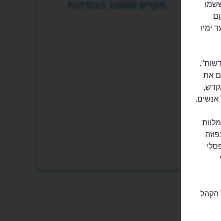
מקדש 10000 הבודהות
Ten) הוא מקדש ששמו
קם
 אותו ממש עד ימיו
יות החדשות".
לאים את
קדש,
 אנשים.
 אדום, המלוות
פוזה
סלי
 הקהל