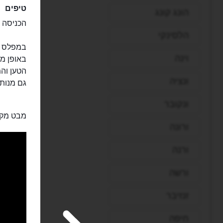
טיפים
הונג קונג
הכניסה 
הלסינקי
במפלס ה
וינה
באופן מו
הטען והמ
ונציה
גם מנות 
ונקובר
מבט מקר
ורונה
ורנה
ורשה
זנזיבר
חיפה