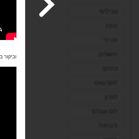
טביליסי
טוקיו
טנריף
ירושלים
וביקור ב
כרתים
לאס וגאס
לונדון
לוס אנג'לס
ליברפול