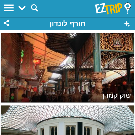
EZTrip
חורף לונדון
שוק קמדן