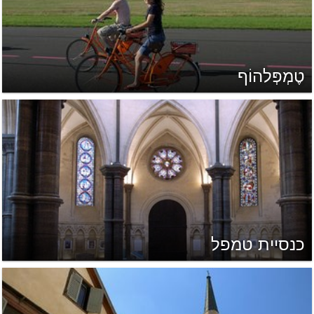
טֶמְפְּלהוֹף
כנסיית טמפל