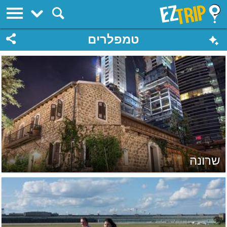
EZTrip
טמפלרים
שרונה