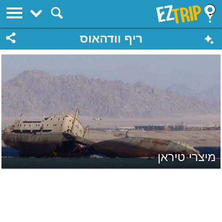
EZTrip
ריף וודהאוס
מיצרי טיראן