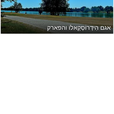
אגם הִידְרוֹסְקָאלוֹ והפארק