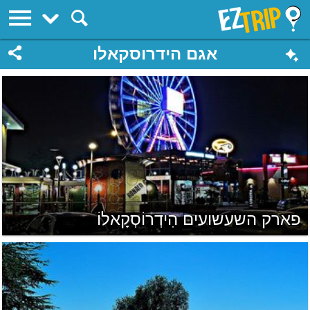
EZTrip
אגם הידרוסקאלו
פארק השעשועים הִידְרוֹסְקָאלוֹ