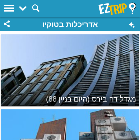
EZTrip
אדריכלות בטוקיו
מגדל דה בירס (היום בניין 88)