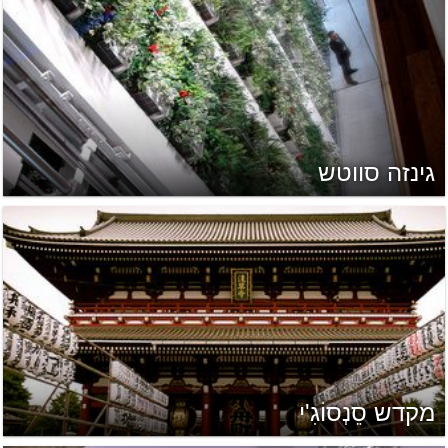
גינזה סווטש
מקדש סֵנְסוֹגִ'י