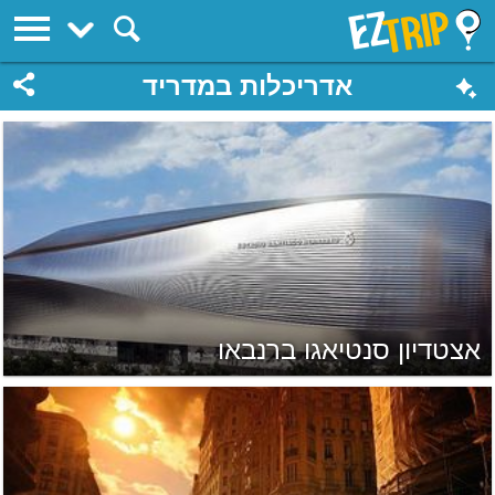
EZTrip
אדריכלות במדריד
אצטדיון סנטיאגו ברנבאו