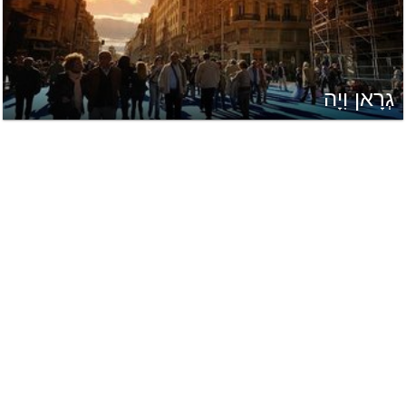
גְרָאן וִיָה