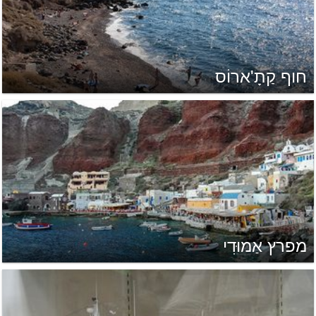
חוף קַתָ'ארוֹס
מפרץ אַמוּדִי