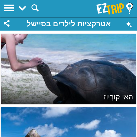
EZTrip
אטרקציות לילדים בסיישל
האי קוּרְיוּז