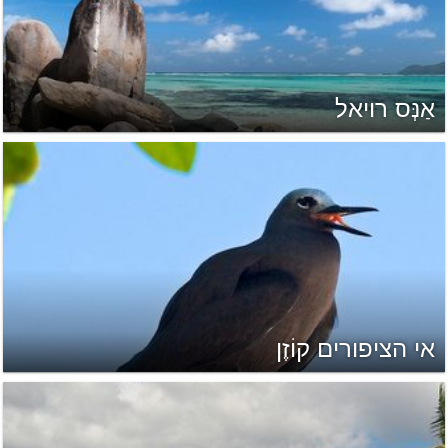
אַנְּס רויאל
אי הציפורים קוֹזֶן