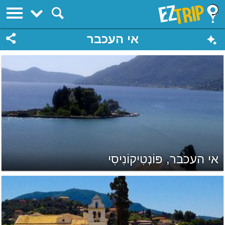
EZTrip
אי העכבר
אי העכבר, פּוֹנְטִיקוֹנִיסִי