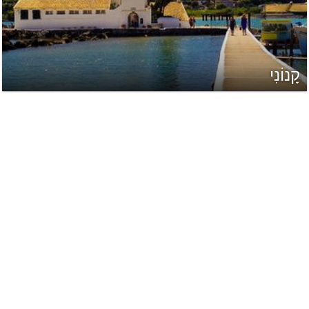
קָנוֹנִי