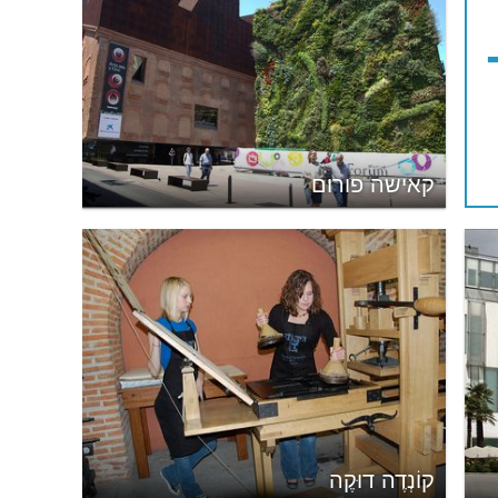
קאישה פורום
קוֹנְדֶה דוּקֶה