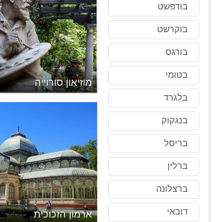
בודפשט
בוקרשט
בורגס
בטומי
מוזיאון סורוייה
בלגרד
בנגקוק
בריסל
ברלין
ברצלונה
דובאי
ארמון הזכוכית