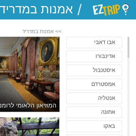
/
EZTrip
>> אמנות במדריד
אבו דאבי
אדינבורו
איסטנבול
אמסטרדם
אנטליה
אדו
המוזיאון הלאומי לרומנ
אתונה
באקו