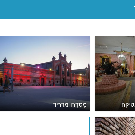
טיקה
מָטַדֵרוֹ מדריד