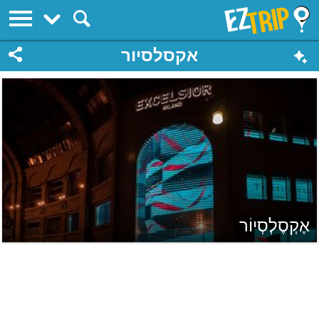
EZTrip
אקסלסיור
אֶקְסֶלְסְיוֹר