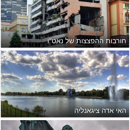
חורבות ההפצצות של נאט"ו
האי אדה ציגאנליה