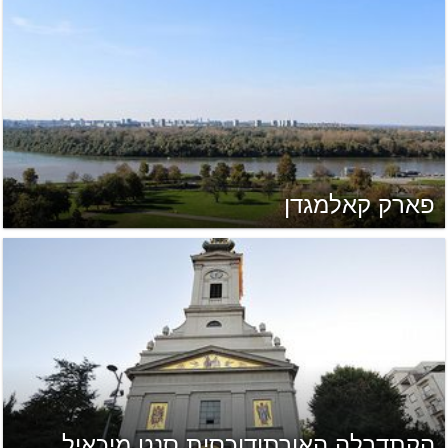
פארק קאלמגדן
הקתדרלה האורתודוכסית סנט מיכאיל