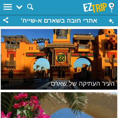
EZTrip
אתרי חובה בשארם א-שייח'
העיר העתיקה של שארם