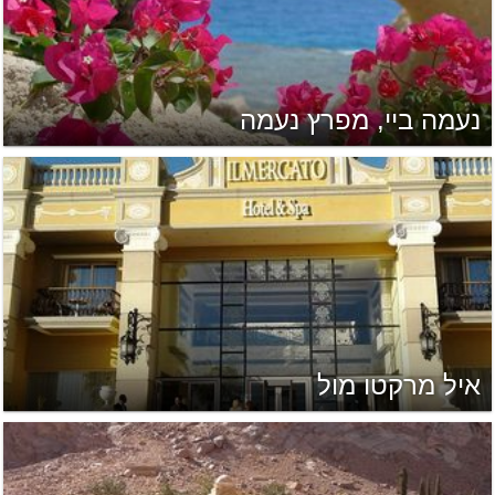
נעמה ביי, מפרץ נעמה
איל מרקטו מול