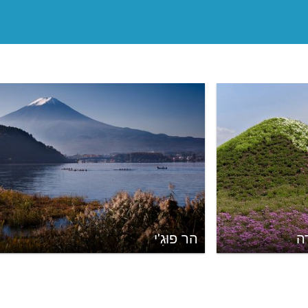
ָה
הר פוּגִ'י