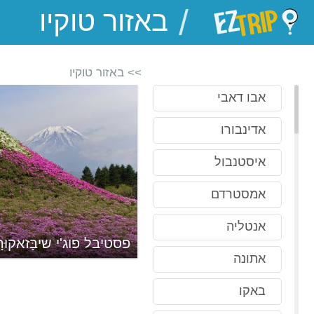
/
EZTrip
>> באזור טוקיו
אבו דאבי
אדינבורו
איסטנבול
אמסטרדם
אנטליה
פסטיבל פוג'י שיבָּזאקוּר
אתונה
באקו