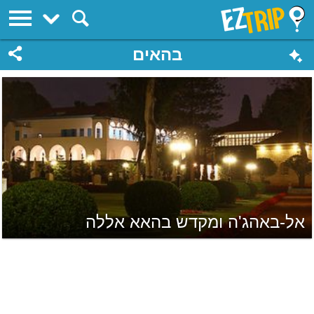
EZTrip
בהאים
אל-באהג'ה ומקדש בהאא אללה