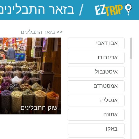
/
EZTrip
>> בזאר התבלינים
אבו דאבי
אדינבורו
איסטנבול
אמסטרדם
אנטליה
שוק התבלינים
אתונה
באקו