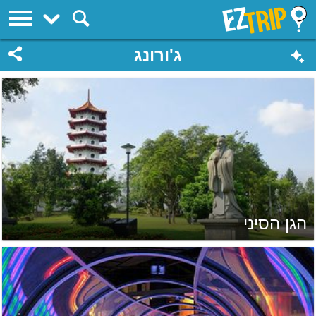
EZTrip
ג'ורונג
הגן הסיני