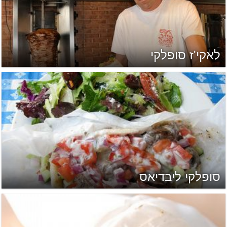
לאקי'ז סופלקי
סופלקי ליבדיאס