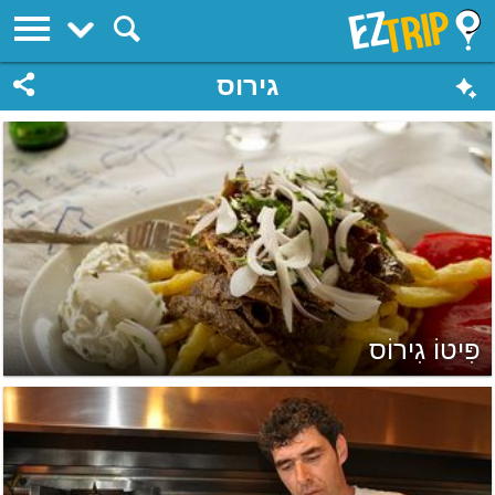
EZTrip
גירוס
פִּיטוֹ גִירוֹס