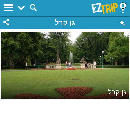
EZTrip
גן קרל
גן קרל