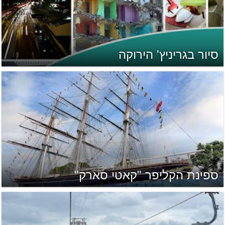
סיור בגריניץ' הירוקה
ספינת הקליפר "קאטי סארק"