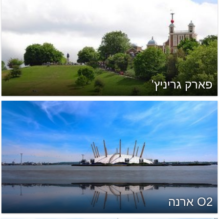
פארק גריניץ'
O2 ארנה