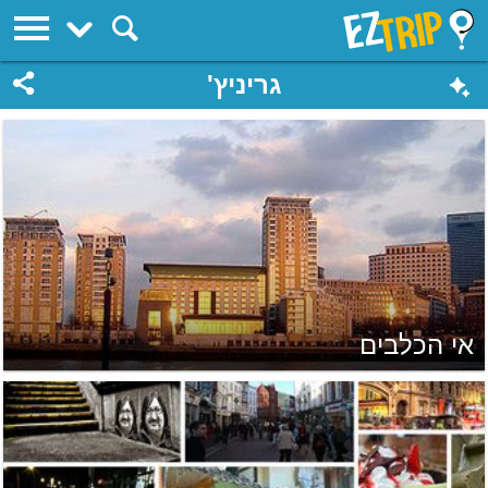
EZTrip
גריניץ'
אי הכלבים