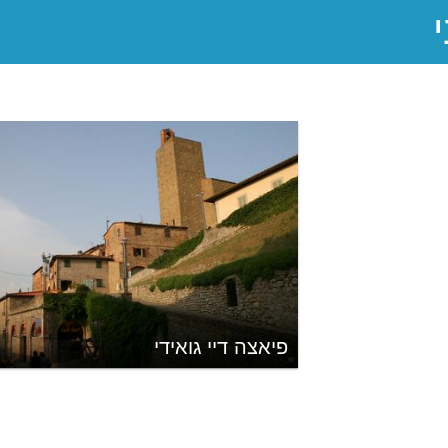
פיאצה דיי גואידי