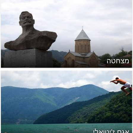
מצחטה
אגם ז'ינוואלי