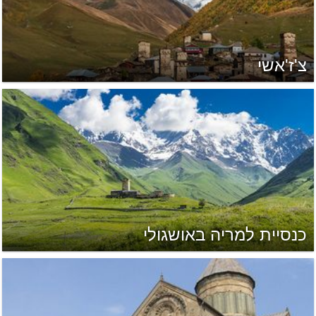
צ'ז'אשי
כנסיית למריה באושגולי