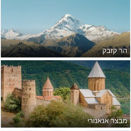
הר קזבק
מבצר אנאנורי