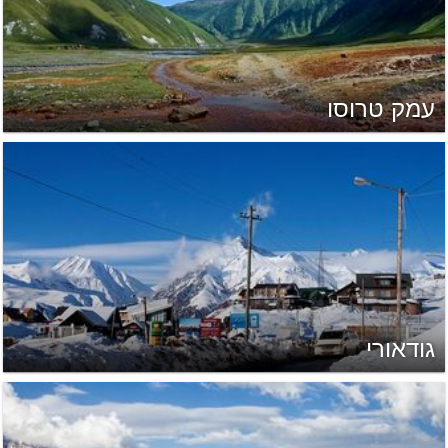
עמק טרוסו
גודאורי