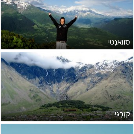
סוואנֶטי
קזְבֶּגי