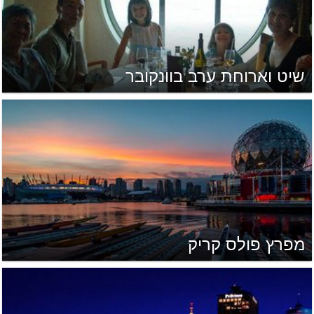
שיט וארוחת ערב בוונקובר
מפרץ פולס קריק