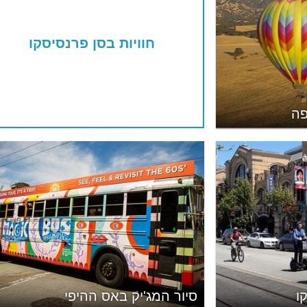
חוויות בסן פרנסיסקו
פה
ו
סיור המג'יק באס ההיפי