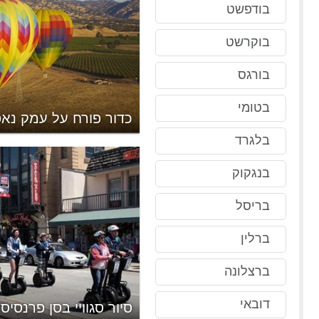
בודפשט
בוקרשט
בורגס
יברטורים העתיקים בסן
בטומי
כדור פורח על עמק נא
בלגרד
בנגקוק
בריסל
ברלין
ברצלונה
דובאי
וּן סן פרנסיסקו
סיור סגוויי בסן פרנסיסק