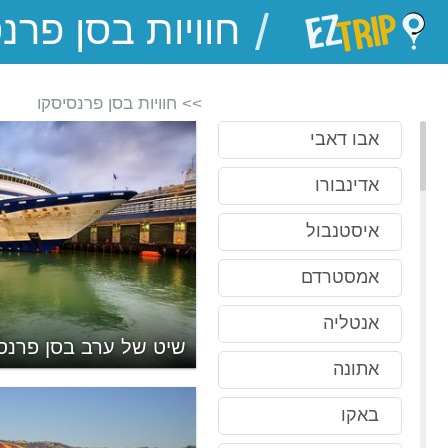
/
EZTrip
>> חוויות בסן פרנסיסקו
אבו דאבי
אדינבורו
איסטנבול
אמסטרדם
אנטליה
דרכה בסן פרנסיסקו
שיט של ערב בסן פרנס
אתונה
באקו