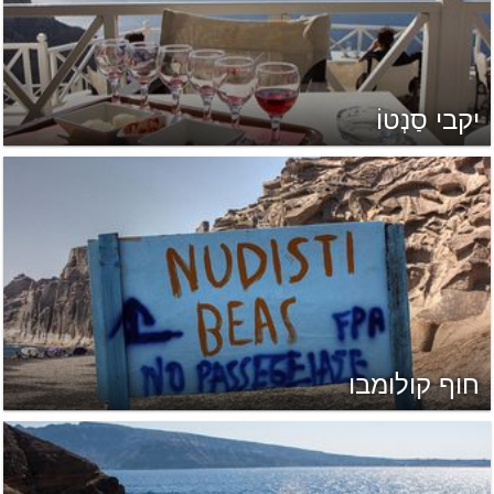
יקבי סַנְטוֹ
חוף קולומבו