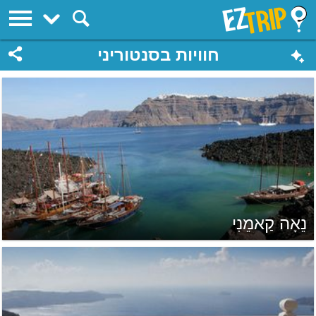
EZTrip
חוויות בסנטוריני
נֵאָה קַאמֵנִי