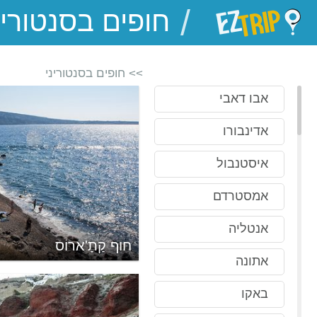
/
EZTrip
>> חופים בסנטוריני
אבו דאבי
אדינבורו
איסטנבול
אמסטרדם
אנטליה
חוף קַתָ'ארוֹס
אתונה
באקו