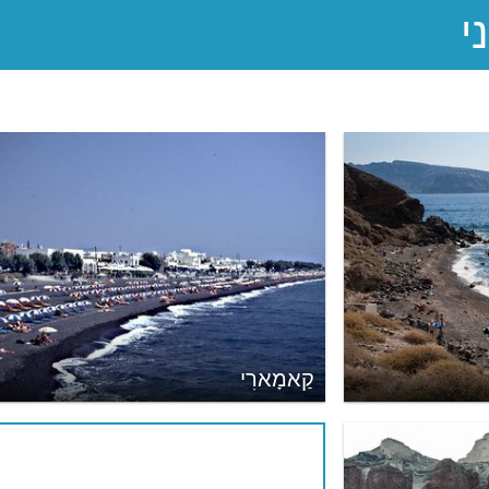
קַאמָארִי