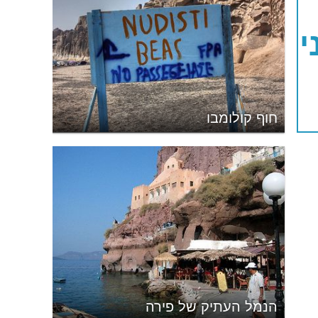
י
חוף קולומבו
הנמל העתיק של פירה