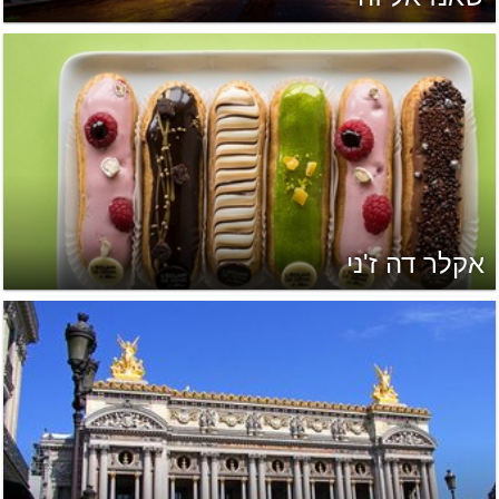
אקלר דה ז'ני