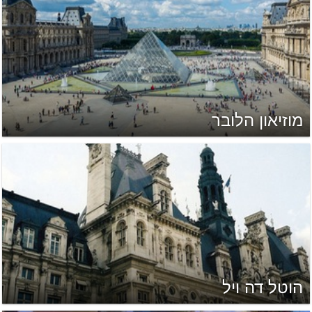
מוזיאון הלובר
הוטל דה ויל