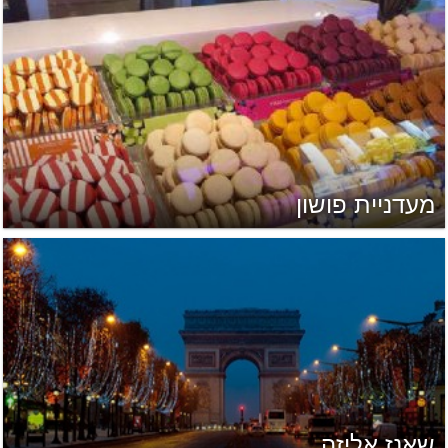
מעדניית פושון
שאנז אליזה