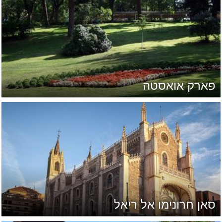
פארק אואסטה
סאן חרונימו אל ריאל