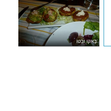
בָּאקוֹ ובֵּטוֹ