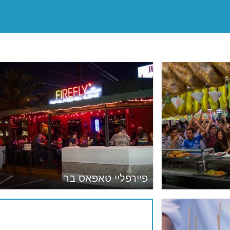
פיירפליי טאפאס בר