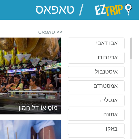
/
EZTrip
>> טאפאס
אבו דאבי
אדינבורו
איסטנבול
אמסטרדם
אנטליה
מוֹסֵיאוֹ דֶל חַמוֹן
אתונה
באקו