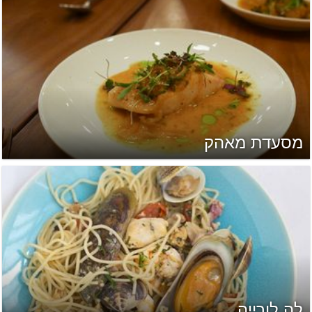
מסעדת מאהק
לה לורייה