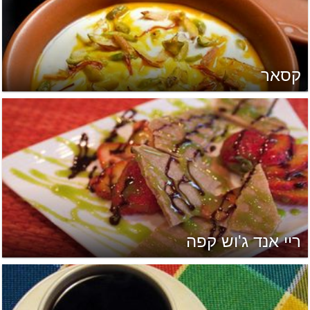
קסאר
ריי אנד ג'וש קפה