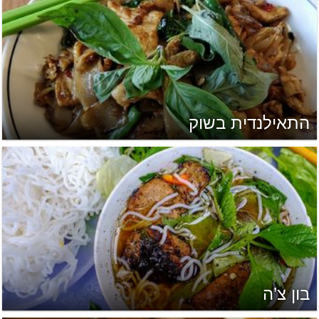
התאילנדית בשוק
בון צ’ה