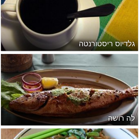
גלדיוס ריסטורנטה
לה רושה