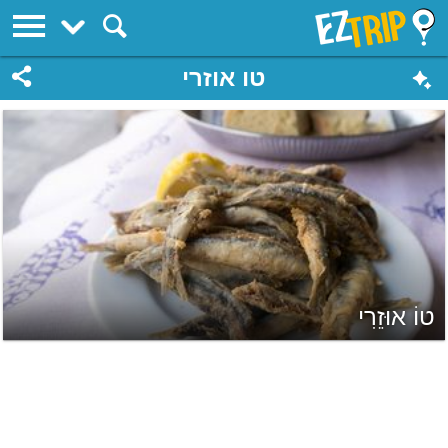
EZTrip
טו אוזרי
טוֹ אוּזֵרִי