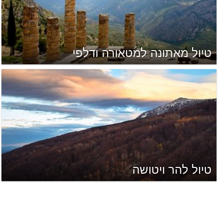
טיול מאתונה למטאורה ודלפי
טיול להר ויטושה