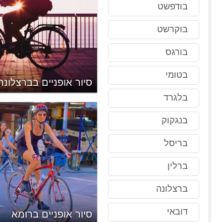
בודפשט
בוקרשט
בורגס
בטומי
סיור אופניים בברצלונה
בלגרד
בנגקוק
בריסל
ברלין
ברצלונה
דובאי
סיור אופניים ברומא