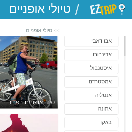
/
EZTrip
>> טיולי אופניים
אבו דאבי
אדינבורו
איסטנבול
אמסטרדם
אנטליה
ם בברלין
סיור אופניים בפריז
אתונה
באקו