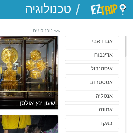
/
EZTrip
>> טכנולוגיה
אבו דאבי
אדינבורו
איסטנבול
אמסטרדם
אנטליה
שעון ינץ אולסן
אתונה
באקו