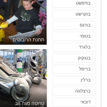
בודפשט
בוקרשט
בורגס
בטומי
תחנת הרובוטים
בלגרד
בנגקוק
בריסל
ברלין
ברצלונה
דובאי
טויוטה מֵגַה וֶובּ