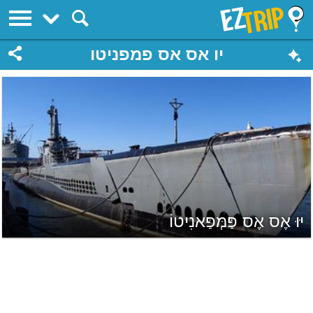
EZTrip
יו אס אס פמפניטו
יּוּ אֶס אֶס פַּמְּפַּאנִיטוֹ