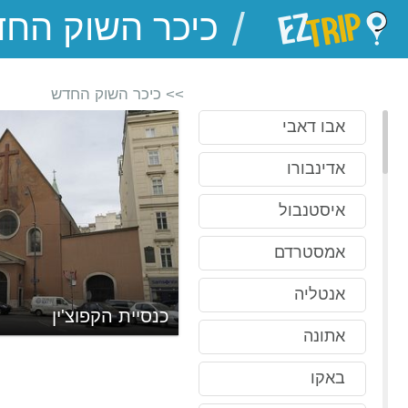
/
EZTrip
>> כיכר השוק החדש
אבו דאבי
אדינבורו
איסטנבול
אמסטרדם
אנטליה
כנסיית הקפוצ'ין
אתונה
באקו