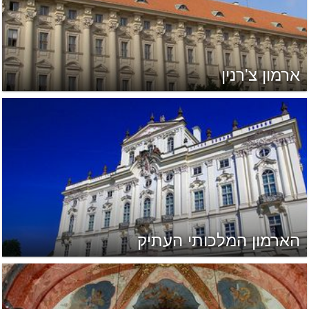
ארמון צ'רנין
הארמון המלכותי העתיק