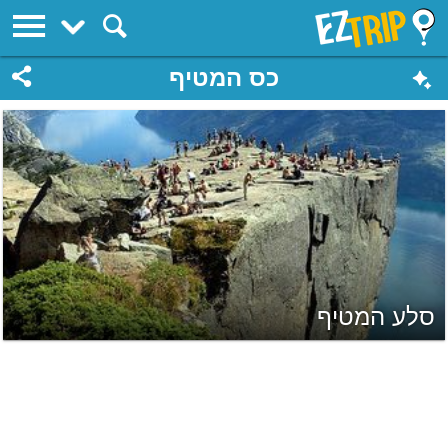
EZTrip
כס המטיף
סלע המטיף