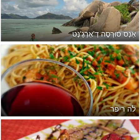
אַנְס סֹוּרְסֶה דְּ'אַרְגׇ'נְט
לה ריפר