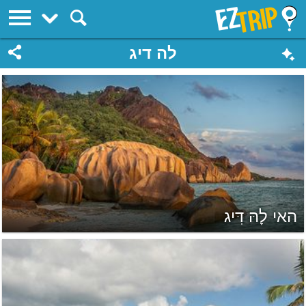
EZTrip
לה דיג
האי לָהּ דִּיג