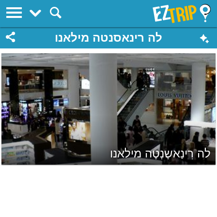
EZTrip
לה רינאסנטה מילאנו
לה רִינַאשֶנְטֶה מילאנו